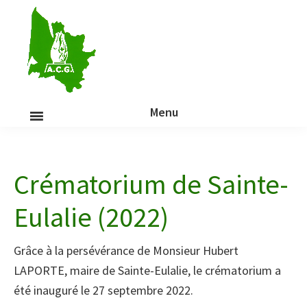
Passer
au
contenu
Association
principal
Crématiste
de
la
Menu
Gironde
Crématorium de Sainte-
Eulalie (2022)
Grâce à la persévérance de Monsieur Hubert
LAPORTE, maire de Sainte-Eulalie, le crématorium a
été inauguré le 27 septembre 2022.