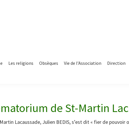
te
Les religions
Obsèques
Vie de l’Association
Direction
ématorium de St-Martin La
artin Lacaussade, Julien BEDIS, s’est dit « fier de pouvoir o