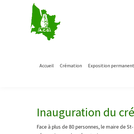
Passer
Passer
à
au
la
contenu
Association
navigation
principal
Crématiste
de
principale
la
Gironde
Accueil
Crémation
Exposition permanen
Inauguration du cr
Face à plus de 80 personnes, le maire de St-M